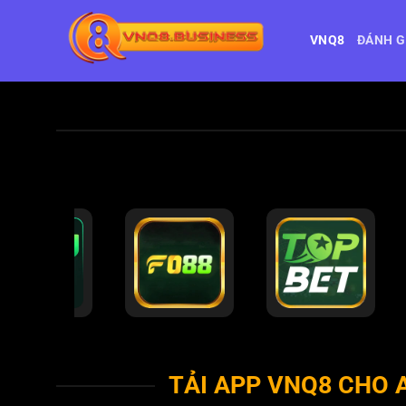
VNQ8
ĐÁNH G
TẢI APP VNQ8 CHO 