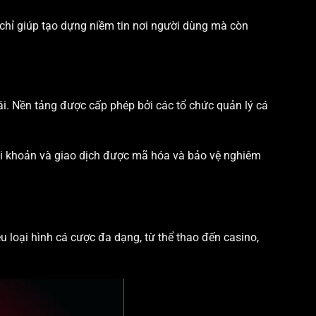
 chỉ giúp tạo dựng niềm tin nơi người dùng mà còn
ái.
Nền tảng được cấp phép bởi các tổ chức quản lý cá
tài khoản và giao dịch được mã hóa và bảo vệ nghiêm
u loại hình cá cược đa dạng, từ thể thao đến casino,