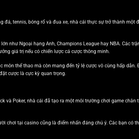
g đá, tennis, bóng rổ và đua xe,
nhà cái
thực sự trở thành một 
ấu lớn như Ngoại hạng Anh, Champions League hay NBA. Các trậ
ởng giá trị nếu có chiến lược cá cược thông minh.
ác môn thể thao mà còn mang đến tỷ lệ cược vô cùng hấp dẫn. Đ
h đặt cược là cực kỳ quan trọng.
ack và Poker, nhà cái đã tạo ra một môi trường chơi game chân t
i chơi tại casino cũng là điểm nhấn đáng chú ý. Các bạn có t