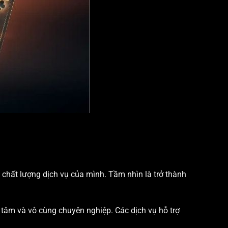
chất lượng dịch vụ của mình.
Tầm nhìn là trở thành
n tâm và vô cùng chuyên nghiệp.
Các dịch vụ hỗ trợ