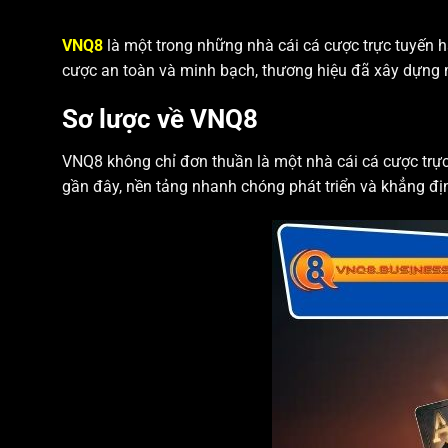
VNQ8
là một trong những nhà cái cá cược trực tuyến h
cược an toàn và minh bạch, thương hiệu đã xây dựng 
Sơ lược về VNQ8
VNQ8 không chỉ đơn thuần là một nhà cái cá cược trực
gần đây, nền tảng nhanh chóng phát triển và khẳng địn