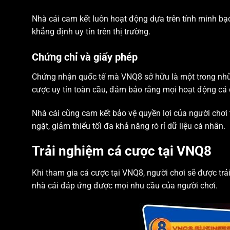
Nhà cái cam kết luôn hoạt động dựa trên tính minh bạ
khẳng định uy tín trên thị trường.
Chứng chỉ và giấy phép
Chứng nhận quốc tế mà VNQ8 sở hữu là một trong nhữn
cược uy tín toàn cầu, đảm bảo rằng mọi hoạt động cá 
Nhà cái cũng cam kết bảo vệ quyền lợi của người chơi
ngặt, giảm thiểu tối đa khả năng rò rỉ dữ liệu cá nhân.
Trải nghiệm cá cược tại VNQ8
Khi tham gia cá cược tại VNQ8, người chơi sẽ được trải
nhà cái đáp ứng được mọi nhu cầu của người chơi.