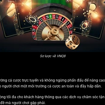
Sơ lược về VNQ8
ờng cá cược trực tuyến và không ngừng phấn đấu để nâng cao 
o người chơi một môi trường cá cược an toàn và đầy hấp dẫn.
lòng tối đa cho khách hàng thông qua các dịch vụ chăm sóc tậ
 đề mà người chơi gặp phải.