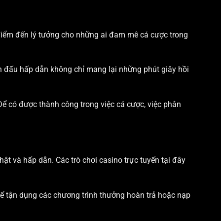
điểm đến lý tưởng cho những ai đam mê cá cược trong
n đấu hấp dẫn không chỉ mang lại những phút giây hồi
ể có được thành công trong việc cá cược, việc phân
hật và hấp dẫn. Các trò chơi casino trực tuyến tại đây
hể tận dụng các chương trình thưởng hoàn trả hoặc nạp