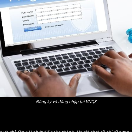
Đăng ký và đăng nhập tại VNQ8